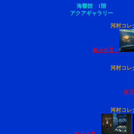
海響館 1階
アクアギャラリー
河村コレ
展示全景
河村コレ
展
河村コレ