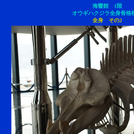
海響館 1階
オウギハクジラ全身骨格
全身 その2