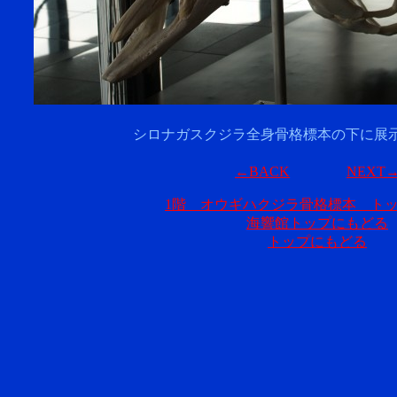
シロナガスクジラ全身骨格標本の下に展
←BACK
NEXT
1階 オウギハクジラ骨格標本 ト
海響館トップにもどる
トップにもどる