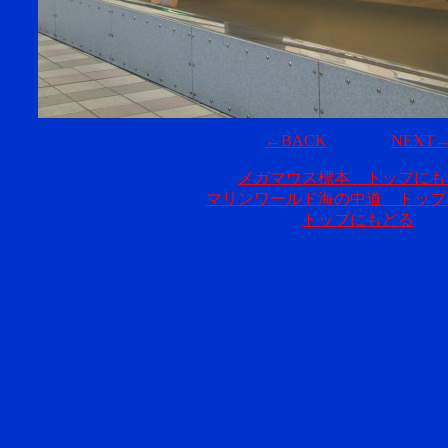
←BACK
NEXT
メガマウス標本 トップにも
マリンワールド海の中道 トップ
トップにもどる