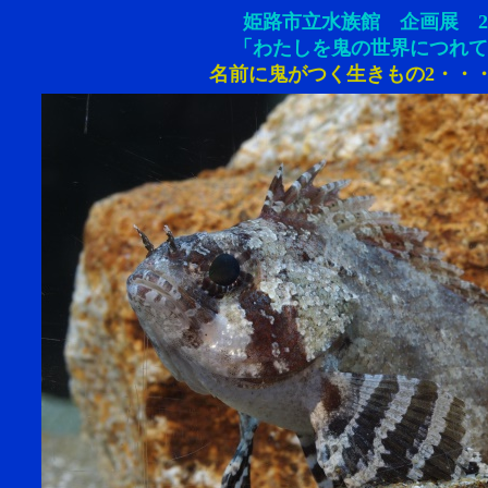
姫路市立水族館 企画展 20
「わたしを鬼の世界につれて
名前に鬼がつく生きもの2・・