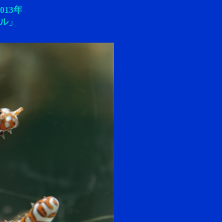
13年
ール」