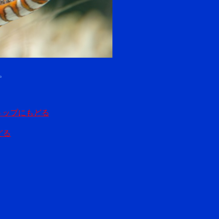
。
トップにもどる
どる